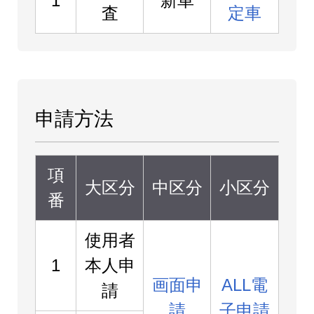
1
新車
査
定車
申請方法
項
大区分
中区分
小区分
番
使用者
1
本人申
画面申
ALL電
請
請
子申請