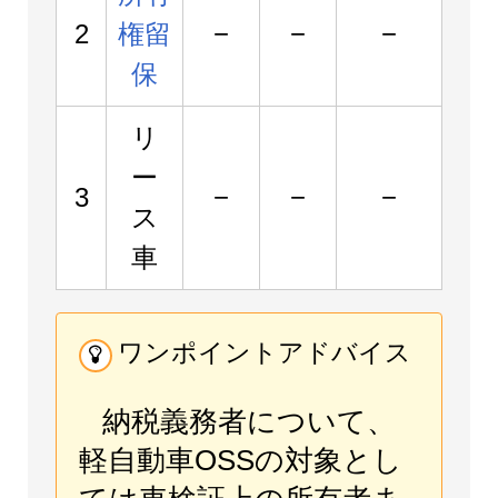
2
権留
−
−
−
保
リ
ー
3
−
−
−
ス
車
ワンポイントアドバイス
納税義務者について、
軽自動車OSSの対象とし