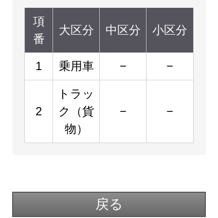
項
大区分
中区分
小区分
番
1
乗用車
−
−
トラッ
2
ク（貨
−
−
物）
戻る