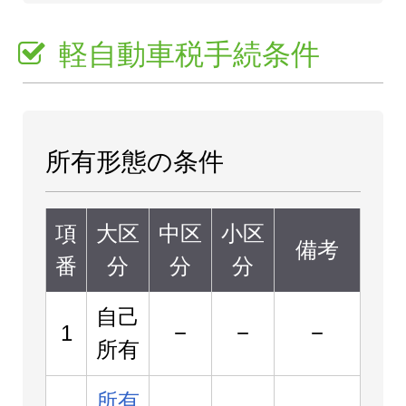
軽自動車税手続条件
所有形態の条件
項
大区
中区
小区
備考
番
分
分
分
自己
1
−
−
−
所有
所有