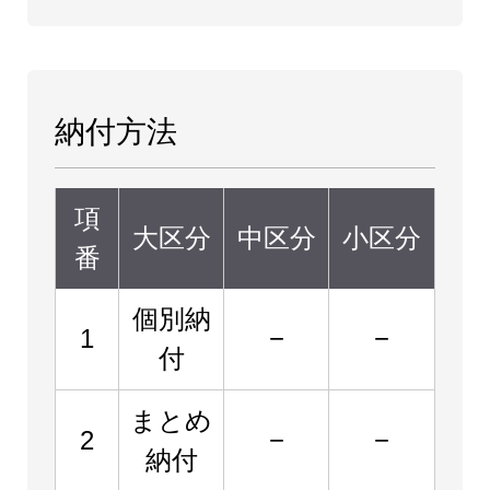
納付方法
項
大区分
中区分
小区分
番
個別納
1
−
−
付
まとめ
2
−
−
納付