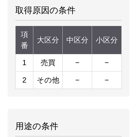
取得原因の条件
項
大区分
中区分
小区分
番
1
売買
−
−
2
その他
−
−
用途の条件