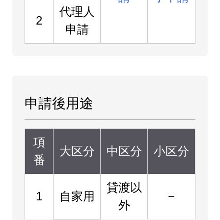
代理人
2
申請
申請後用途
項
大区分
中区分
小区分
番
貸渡以
1
自家用
−
外